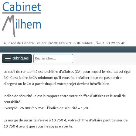
4, Place du Général Leclerc
94130
NOGENT-SUR-MARNE
01 53 99 15 40
Rubriques
Le seuil de rentabilité est le chiffre d'affaires (CA) pour lequel le résultat est égal
LE CABINET
à 0. C'est à dire le CA minimum qu'il vous faut réaliser pour ne pas perdre
d'argent ou le CA à partir duquel votre projet devient bénéficiaire.
NOTRE ÉQUIPE
Indice de sécurité : c'est le rapport entre votre chiffre d'affaires et le seuil de
NOS MISSIONS
rentabilité.
Exemple : 26 000/15 250 : l'indice de sécurité = 1,70.
INFOS DE GESTION
La marge de sécurité s'élève à 10 750 €, votre chiffre d'affaire peut baisser de
OUTILS PRATIQUES
10 750 € avant que vous ne soyez en perte.
PLAN D'ACCÈS