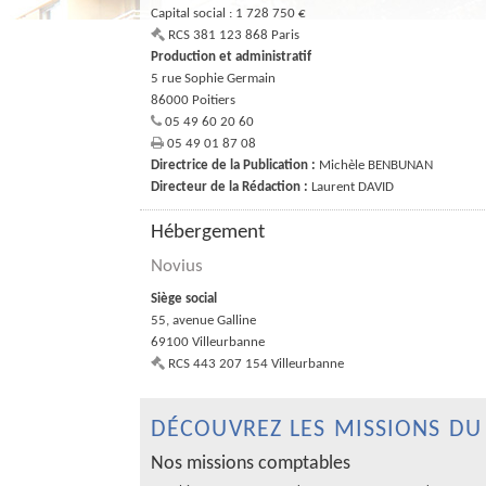
Capital social
:
1 728 750 €
RCS
381 123 868 Paris
Production et administratif
5 rue Sophie Germain
86000
Poitiers
05 49 60 20 60
05 49 01 87 08
Directrice de la Publication
:
Michèle BENBUNAN
Directeur de la Rédaction
:
Laurent DAVID
Hébergement
Novius
Siège social
55, avenue Galline
69100
Villeurbanne
RCS
443 207 154 Villeurbanne
DÉCOUVREZ LES MISSIONS DU
Nos missions comptables