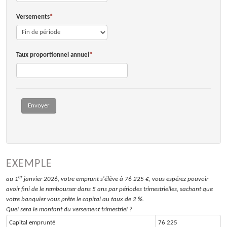
FILS D'ACTUALITÉS
Versements
CONTACTEZ-NOUS
Taux proportionnel annuel
ESPACE CLIENTS
Envoyer
EXEMPLE
er
au 1
janvier 2026, votre emprunt s'élève à 76 225 €, vous espérez pouvoir
avoir fini de le rembourser dans 5 ans par périodes trimestrielles, sachant que
votre banquier vous prête le capital au taux de 2 %.
Quel sera le montant du versement trimestriel ?
Capital emprunté
76 225