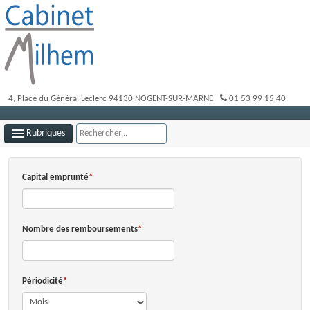
4, Place du Général Leclerc
94130
NOGENT-SUR-MARNE
01 53 99 15 40
Rubriques
LE CABINET
Capital emprunté
NOTRE ÉQUIPE
NOS MISSIONS
Nombre des remboursements
INFOS DE GESTION
OUTILS PRATIQUES
Périodicité
PLAN D'ACCÈS